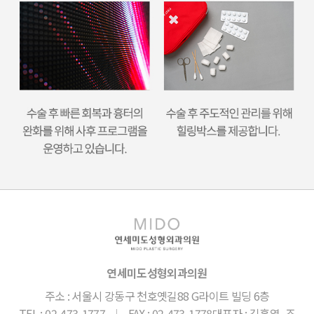
연세미도성형외과의원
주소 : 서울시 강동구 천호옛길88 G라이트 빌딩 6층
TEL : 02-473-1777
|
FAX : 02-473-1778
대표자 : 김홍열, 조