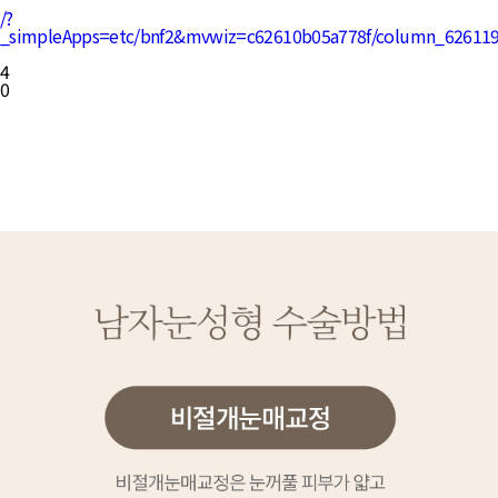
/?
_simpleApps=etc/bnf2&mvwiz=c62610b05a778f/column_62
4
0